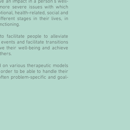
ve an impact in a person’s well-
o more severe issues with which
ional, health-related, social and
erent stages in their lives, in
nctioning.
o facilitate people to alleviate
 events and facilitate transitions
ve their well-being and achieve
thers.
ed on various therapeutic models
 order to be able to handle their
 often problem-specific and goal-