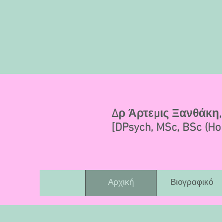
Δρ Άρτεμις Ξανθάκη, 
[DPsych, MSc, BSc (Ho
Αρχική
Βιογραφικό