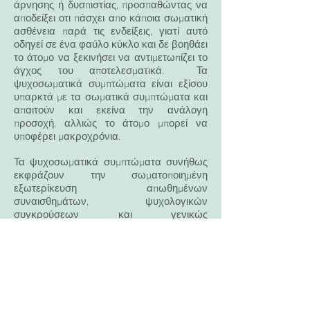
άρνησης ή δυσπιστίας, προσπαθώντας να
αποδείξει οτι πάσχει απο κάποια σωματική
ασθένεια παρά τις ενδείξεις, γιατί αυτό
οδηγεί σε ένα φαύλο κύκλο και δε βοηθάει
το άτομο να ξεκινήσει να αντιμετωπίζει το
άγχος του αποτελεσματικά. Τα
ψυχοσωματικά συμπτώματα είναι εξίσου
υπαρκτά με τα σωματικά συμπτώματα και
απαιτούν και εκείνα την ανάλογη
προσοχή, αλλιώς το άτομο μπορεί να
υποφέρει μακροχρόνια.
Τα ψυχοσωματικά συμπτώματα συνήθως
εκφράζουν την σωματοποιημένη
εξωτερίκευση απωθημένων
συναισθημάτων, ψυχολογικών
συγκρούσεων και γενικώς
καταπιεσμένων συμπεριφορών του
ατόμου. Μπορεί να σχετίζεται με όσα θέλει
να κάνει κάποιος, αλλά δεν μπορεί ή δεν
πρέπει για διάφορους λόγους. Τότε έρχεται
το σύμπτωμα και εξωτερικεύεται, βρίσκει
τρόπο έκφρασης μέσα απο το σώμα. Με
τον τρόπο αυτό ξαναβγάζει στην