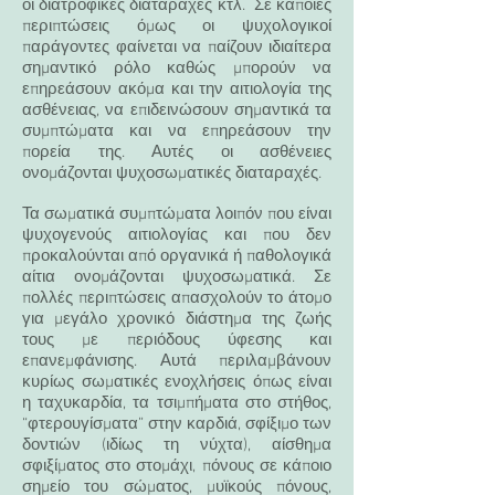
οι διατροφικές διαταραχές κτλ. Σε κάποιες
περιπτώσεις όμως οι ψυχολογικοί
παράγοντες φαίνεται να παίζουν ιδιαίτερα
σημαντικό ρόλο καθώς μπορούν να
επηρεάσουν ακόμα και την αιτιολογία της
ασθένειας, να επιδεινώσουν σημαντικά τα
συμπτώματα και να επηρεάσουν την
πορεία της. Αυτές οι ασθένειες
ονομάζονται ψυχοσωματικές διαταραχές.
Τα σωματικά συμπτώματα λοιπόν που είναι
ψυχογενούς αιτιολογίας και που δεν
προκαλούνται από οργανικά ή παθολογικά
αίτια ονομάζονται ψυχοσωματικά. Σε
πολλές περιπτώσεις απασχολούν το άτομο
για μεγάλο χρονικό διάστημα της ζωής
τους με περιόδους ύφεσης και
επανεμφάνισης. Αυτά περιλαμβάνουν
κυρίως σωματικές ενοχλήσεις όπως είναι
η ταχυκαρδία, τα τσιμπήματα στο στήθος,
“φτερουγίσματα” στην καρδιά, σφίξιμο των
δοντιών (ιδίως τη νύχτα), αίσθημα
σφιξίματος στο στομάχι, πόνους σε κάποιο
σημείο του σώματος, μυϊκούς πόνους,