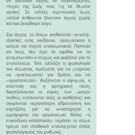
να βιώνουν άγχος σε συγκεκριμένες
πτυχές της ζωής τους (πχ σε θέματα
υγείας). Σε πολλές περιπτώσεις όμως
πολλοί άνθρωποι βιώνουν άγχος χωρίς
κάποιο ξεκάθαρο λόγο.
Στο άγχος, το άτομο αισθάνεται «απειλή»
εξαιτίας ενός κινδύνου, πραγματικού ή
ακόμα πιο συχνά υποκειμενικού. Πιστεύει
οτι ίσως δεν έχει τα εφόδια να το
αντιμετωπίσει επιτυχώς και φοβάται για το
αποτέλεσμα. Τότε αλλάζει η φυσιολογία
του σώματος, αυτόματα, για να μπορέσει
να προετοιμαστεί για δράση και να
«προστατευτεί». Αυξάνεται ο σφυγμός, η
αναπνοή και η αρτηριακή πίεση,
διαστέλλονται οι κόρες των ματιών
(καθώς εντείνονται όλες οι αισθήσεις) και
εκκρίνεται περισσότερη αδρεναλίνη και
κορτιζόλη για να υποστηριχτεί η
εγρήγορση του οργανισμού. Μόλις «η
επικίνδυνη κατάσταση» περάσει, το σώμα
ηρεμεί και σταδιακά επανέρχεται στους
φυσιολογικούς του ρυθμούς.