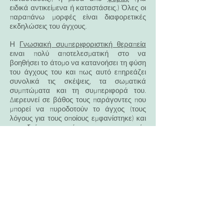
ειδικά αντικείμενα ή καταστάσεις.) Όλες οι
παραπάνω μορφές είναι διαφορετικές
εκδηλώσεις του άγχους.
Η
Γνωσιακή συμπεριφοριστική θεραπεία
ειναι πολύ αποτελεσματική στο να
βοηθήσει το άτομο να κατανοήσει τη φύση
του άγχους του και πως αυτό επηρεάζει
συνολικά τις σκέψεις, τα σωματικά
συμπτώματα και τη συμπεριφορά του.
Διερευνεί σε βάθος τους παράγοντες που
μπορεί να πυροδοτούν το άγχος (τους
λόγους για τους οποίους εμφανίστηκε) και
εκπαιδεύει το άτομο σε τεχνικές
διαχείρισης του. Μέσω της
ψυχοθεραπείας, το άτομο μαθαίνει να
θέτει ρεαλιστικούς στόχους και
εκπαιδεύεται στις επικοινωνιακές
δεξιότητες, στη διεκδικητική συμπεριφορά,
σε τεχνικές διαχείρισης χρόνου και
τεχνικές χαλάρωσης.