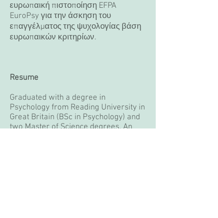
ευρωπαική πιστοποίηση EFPA
EuroPsy για την άσκηση του
επαγγέλματος της ψυχολογίας βάση
ευρωπαικών κριτηρίων.
Resume
Graduated with a degree in
Psychology from Reading University in
Great Britain (BSc in Psychology) and
two Master of Science degrees. An
MSc in Occupational Psychology from
Nottingham University and MSc in
Counselling Psychology from City
University in London.
Has completed her Doctoral research
at City University (Professional
Doctorate in Counselling Psychology),
where she got the first prize for her