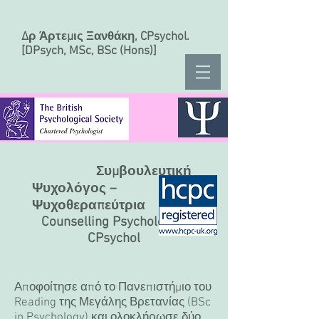
Δρ Άρτεμις Ξανθάκη, CPsychol.
[DPsych, MSc, BSc (Hons)]
Συμβουλευτική
Ψυχολόγος –
Ψυχοθεραπεύτρια
Counselling Psychologist
CPsychol
Αποφοίτησε από το Πανεπιστήμιο του
Reading της Μεγάλης Βρετανίας (BSc
in Psychology) και ολοκλήρωσε δύο