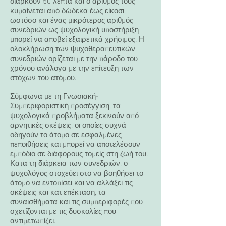
διαρκούν 50 λεπτά και ο αριθμός τους
κυμαίνεται από δώδεκα έως είκοσι,
ωστόσο και ένας μικρότερος αριθμός
συνεδριών ως ψυχολογική υποστήριξη
μπορεί να
αποβεί εξαιρετικά χρήσιμος. Η
ολοκλήρωση των ψυχοθεραπευτικών
συνεδριών ορίζεται
με την πάροδο του
χρόνου ανάλογα με την επίτευξη των
στόχων του ατόμου.
Σύμφωνα με τη Γνωσιακή-
Συμπεριφοριστική προσέγγιση, τα
ψυχολογικά προβλήματα ξεκινούν από
αρνητικές σκέψεις, οι οποίες συχνά
οδηγούν το άτομο σε εσφαλμένες
πεποιθήσεις και μπορεί να αποτελέσουν
εμπόδιο σε διάφορους τομείς στη ζωή του.
Κατα τη διάρκεια των συνεδριών, ο
ψυχολόγος στοχεύει στο να βοηθήσει το
άτομο να εντοπίσει και να αλλάξει τις
σκέψεις και κατ’επέκταση, τα
συναισθήματα και τις συμπεριφορές που
σχετίζονται με τις δυσκολίες που
αντιμετωπίζει.