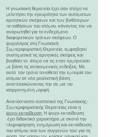
Η γνωσιακή θεραπεία έχει σαν στόχο να
μελετήσει την εγκυρότητα των αυτόματων
αρνητικών σκέψεων και των βαθύτερων
πεποιθήσεων του ατόμου, κάνοντας τον να
αναρωτηθεί για το ενδεχόμενο
διαφορετικών τρόπων σκέψεων. Ο
ψυχολόγος στη Γνωσιακή-
Συμπεριφοριστική Θεραπεία, αμφισβητεί
συστηματικά τις αρνητικές σκέψεις και
βοηθάει το άτομο να τις επαν-ερμηνεύσει
με βάση τις αντικειμενικές ενδείξεις. Με
αυτό τον τρόπο τοποθετεί την εμπειρία του
ατόμου σε νέα ρεαλιστική βάση,
αναπλαισιώνοντας την σε μια πιο
ισορροπημένη μορφή.
Αναπόσπαστο συστατικό της Γνωσιακής-
Συμπεριφοριστικής Θεραπείας είναι η
ψυχο-εκπαίδευση
. Η ψυχο-εκπαίδευση
έχει διδακτικό χαρακτήρα με σκοπό την
πληροφόρηση, ενημέρωση και εκπαίδευση
του ατόμου (και των συγγενών του) για τη
φύση της νόσου (πχ. κρίσεις πανικού και