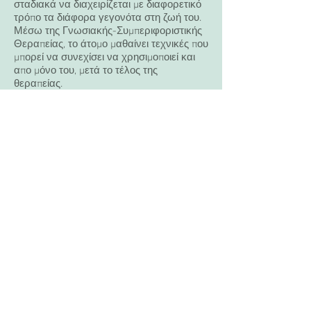
σταδιακά να διαχειρίζεται με διαφορετικό
τρόπο τα διάφορα γεγονότα στη ζωή του.
Μέσω της Γνωσιακής-Συμπεριφοριστικής
Θεραπείας, το άτομο μαθαίνει τεχνικές που
μπορεί να συνεχίσει να χρησιμοποιεί και
απο μόνο του, μετά το τέλος της
θεραπείας.
Η Γνωσιακή-Συμπεριφοριστική
Ψυχοθεραπεία μπορεί να λειτουργήσει
τόσο ατομικά, όσο και με οικογένειες ή
ομάδες.
Αποτελεί ένα είδος ψυχοθεραπείας που
έχει βρεθεί να είναι ιδιαίτερα
αποτελεσματικό σε πολλά προβλήματα και
ιδιαίτερα στα ακόλουθα:
Άγχος και κρίσεις πανικού
Διαταραχές πρόσληψης τροφής (όπως
ψυχογενής ανορεξία ή βουλιμία)
Φοβίες (όπως αγοραφοβία ή κοινωνική
φοβία)
Κατάθλιψη
Ψυχοσωματικά προβλήματα