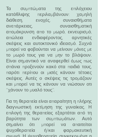
Τα συμπτώματα της επιλόχειου
κατάθλιψης περιλαμβάνουν: χαμηλή
διάθεση, ενοχές, συναισθήματα
ανεπάρκειας, συναισθηματική
απομάκρυνση απο το μωρό, εκνευρισμό,
απώλεια ενδιαφέροντος, αρνητικές
σκέψεις και αυτοκτονικό ιδεασμό. Συχνά
μπορεί να φοβούνται να μείνουν μόνες με
το μωρό τους για να μην το βλάψουν.
Είναι σημαντικό να αναφερθεί όμως πως
σπάνια προξενούν κακό στα παιδιά τους,
παρότι περίπου οι μισές κάνουν τέτοιες
σκέψεις. Αυτές ο σκέψεις τις τρομάζουν
και μπορεί να τις κάνουν να νιώσουν οτι
‘’χάνουν το μυαλό τους’’.
Για τη θεραπεία είναι απαραίτητη η πλήρης
διαγνωστική εκτίμηση της γυναίκας. Η
επιλογή της θεραπείας εξαρτάται από τη
βαρύτητα των συμπτωμάτων. Αυτό
σημαίνει ότι μπορεί να απαιτείται
ψυχοθεραπεία ή/και φαρμακευτική
αγωγή. Η ψυχοθεραπεία, συγκεκριμένα η