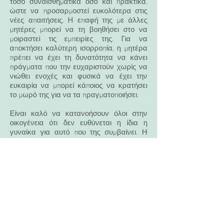
τόσο συναισθηματικά όσο και πρακτικά,
ώστε να προσαρμοστεί ευκολότερα στις
νέες απαιτήσεις. Η επαφή της με άλλες
μητέρες μπορεί να τη βοηθήσει στο να
μοιραστεί τις εμπειρίες της. Για να
αποκτήσει καλύτερη ισορροπία, η μητέρα
πρέπει να έχει τη δυνατότητα να κάνει
πράγματα που την ευχαριστούν χωρίς να
νιώθει ενοχές και φυσικά να έχει την
ευκαιρία να μπορεί κάποιος να κρατήσει
το μωρό της για να τα πραγματοποιήσει.
Είναι καλό να κατανοήσουν όλοι στην
οικογένεια ότι δεν ευθύνεται η ίδια η
γυναίκα για αυτό που της συμβαίνει. Η
επιλόχειος κατάθλιψη δεν διακρίνει αν
ήταν ή όχι επιθυμητή η εγκυμοσύνη. Είναι
μια διαταραχή η οποία μπορεί να
θεραπευτεί εάν η οικογένεια απευθυνθεί
έγκαιρα σε κάποιο ειδικό ψυχικής υγείας.
Ο έλεγχος, η πρώιμη διάγνωση και η
θεραπεία της επιλόχειου κατάθλιψης
μπορεί να βελτιώσει τόσο την υγεία της
μητέρας όσο και του παιδιού.